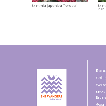
Skimmia japonica ‘Perosa’
Skim
PBR
Rece
Colleg
Werke
Maak 
Bruin
Geen 