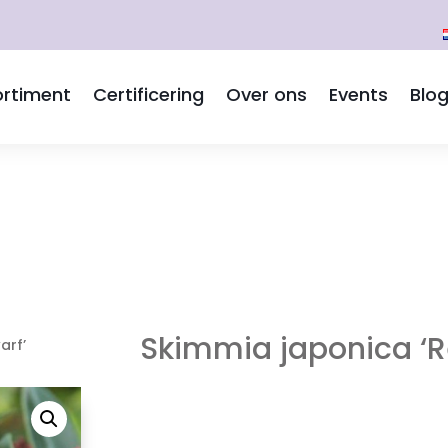
rtiment
Certificering
Over ons
Events
Blo
Skimmia japonica ‘R
arf’