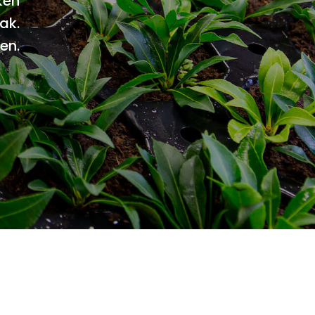
ken
ak.
en.