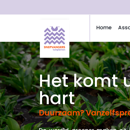
Home
Asso
Het komt u
hart
Duurzaam? Vanzelfspr