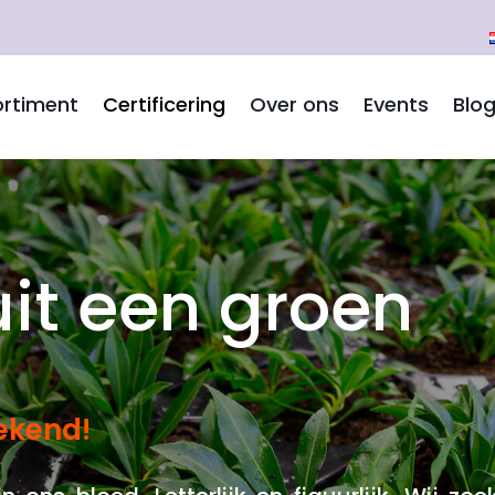
rtiment
Certificering
Over ons
Events
Blo
it een groen
ekend!