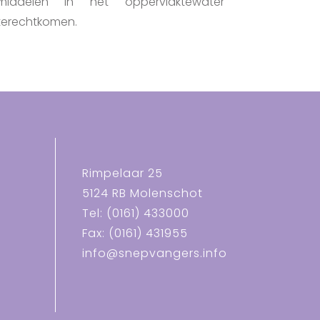
middelen in het oppervlaktewater
terechtkomen.
Rimpelaar 25
5124 RB Molenschot
Tel: (0161) 433000
Fax: (0161) 431955
info@snepvangers.info