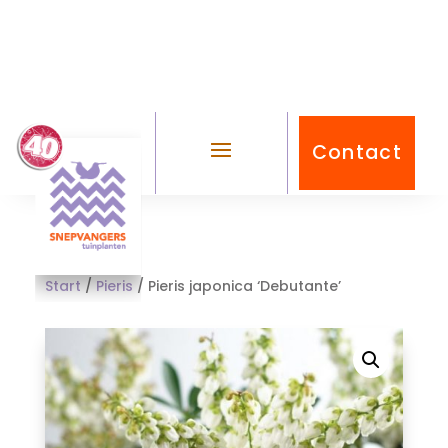
Contact
Start
/
Pieris
/ Pieris japonica ‘Debutante’