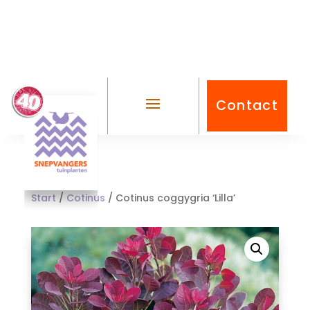
Contact
Start
/
Cotinus
/ Cotinus coggygria ‘Lilla’